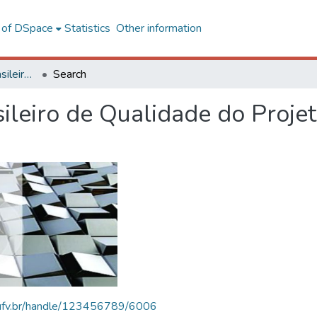
l of DSpace
Statistics
Other information
SBQP - Simpósio Brasileiro de Qualidade do Projeto no Ambiente Construído
Search
ileiro de Qualidade do Proje
s.ufv.br/handle/123456789/6006