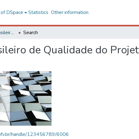
l of DSpace
Statistics
Other information
SBQP - Simpósio Brasileiro de Qualidade do Projeto no Ambiente Construído
Search
ileiro de Qualidade do Proje
s.ufv.br/handle/123456789/6006