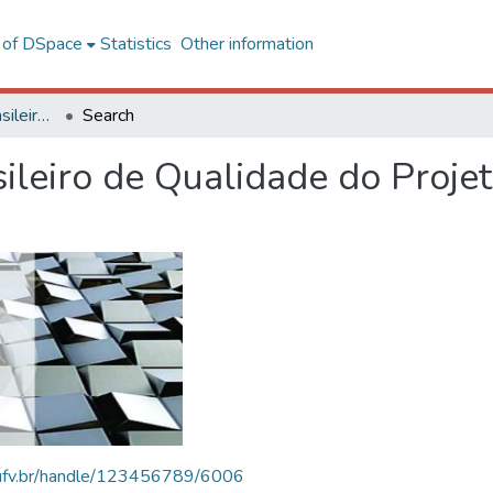
l of DSpace
Statistics
Other information
SBQP - Simpósio Brasileiro de Qualidade do Projeto no Ambiente Construído
Search
ileiro de Qualidade do Proje
s.ufv.br/handle/123456789/6006