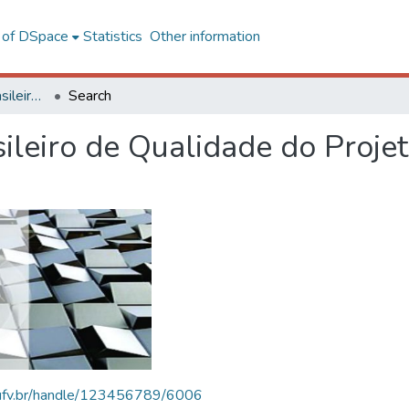
l of DSpace
Statistics
Other information
SBQP - Simpósio Brasileiro de Qualidade do Projeto no Ambiente Construído
Search
ileiro de Qualidade do Proje
s.ufv.br/handle/123456789/6006