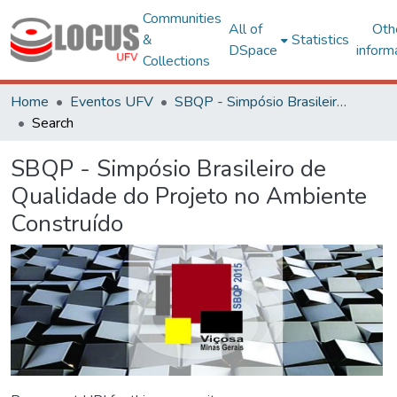
Communities
All of
Oth
&
Statistics
DSpace
inform
Collections
Home
Eventos UFV
SBQP - Simpósio Brasileiro de Qualidade do Projeto no Ambiente Construído
Search
SBQP - Simpósio Brasileiro de
Qualidade do Projeto no Ambiente
Construído