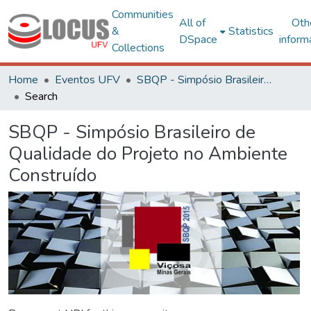
Communities
All of
Oth
&
Statistics
DSpace
inform
Collections
Home
Eventos UFV
SBQP - Simpósio Brasileiro de Qualidade do Projeto no Ambiente Construído
Search
SBQP - Simpósio Brasileiro de
Qualidade do Projeto no Ambiente
Construído