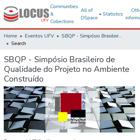
Communities
All of
Oth
&
Statistics
DSpace
inform
Collections
Home
Eventos UFV
SBQP - Simpósio Brasileiro de Qualidade do Projeto no Ambiente Construído
Search
SBQP - Simpósio Brasileiro de
Qualidade do Projeto no Ambiente
Construído