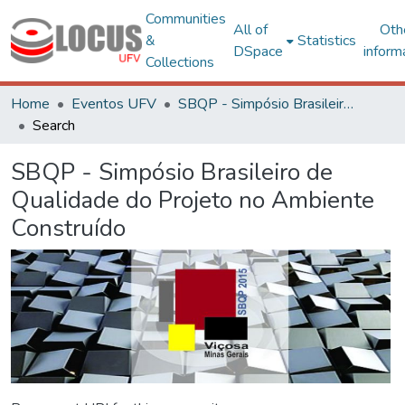
Communities
All of
Oth
&
Statistics
DSpace
inform
Collections
Home
Eventos UFV
SBQP - Simpósio Brasileiro de Qualidade do Projeto no Ambiente Construído
Search
SBQP - Simpósio Brasileiro de
Qualidade do Projeto no Ambiente
Construído