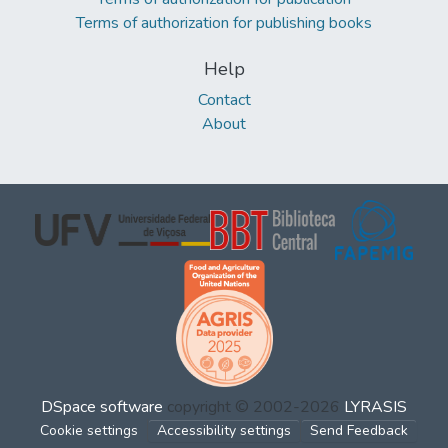
Terms of authorization for publishing books
Help
Contact
About
DSpace software
copyright © 2002-2026
LYRASIS
Cookie settings
Accessibility settings
Send Feedback