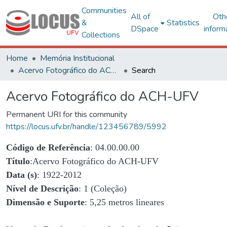
Communities
All of
Oth
&
Statistics
DSpace
inform
Collections
Home
Memória Institucional
Acervo Fotográfico do ACH-UFV
Search
Acervo Fotográfico do ACH-UFV
Permanent URI for this community
https://locus.ufv.br/handle/123456789/5992
Código de Referência
: 04.00.00.00
Título
:Acervo Fotográfico do ACH-UFV
Data (s)
: 1922-2012
Nível de Descrição
: 1 (Coleção)
Dimensão e Suporte
: 5,25 metros lineares