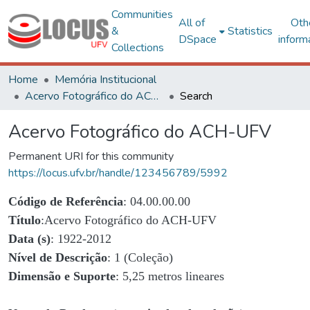
Communities
All of
Oth
&
Statistics
DSpace
inform
Collections
Home
Memória Institucional
Acervo Fotográfico do ACH-UFV
Search
Acervo Fotográfico do ACH-UFV
Permanent URI for this community
https://locus.ufv.br/handle/123456789/5992
Código de Referência
: 04.00.00.00
Título
:Acervo Fotográfico do ACH-UFV
Data (s)
: 1922-2012
Nível de Descrição
: 1 (Coleção)
Dimensão e Suporte
: 5,25 metros lineares