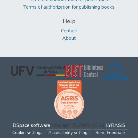
Terms of authorization for publishing books
Help
Contact
About
DSpace software
copyright © 2002-2026
LYRASIS
Cookie settings
Accessibility settings
Send Feedback