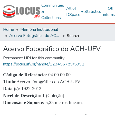
Communities
All of
Oth
&
Statistics
DSpace
inform
Collections
Home
Memória Institucional
Acervo Fotográfico do ACH-UFV
Search
Acervo Fotográfico do ACH-UFV
Permanent URI for this community
https://locus.ufv.br/handle/123456789/5992
Código de Referência
: 04.00.00.00
Título
:Acervo Fotográfico do ACH-UFV
Data (s)
: 1922-2012
Nível de Descrição
: 1 (Coleção)
Dimensão e Suporte
: 5,25 metros lineares