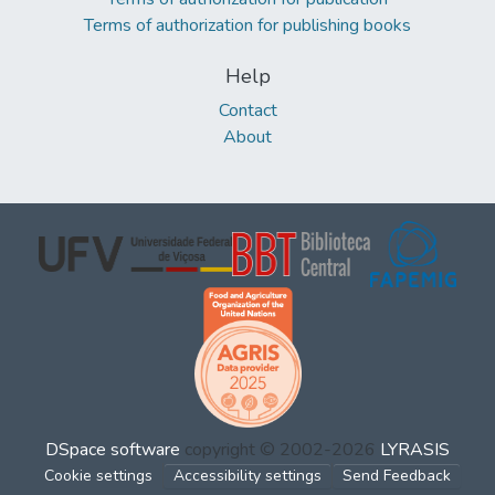
Terms of authorization for publishing books
Help
Contact
About
DSpace software
copyright © 2002-2026
LYRASIS
Cookie settings
Accessibility settings
Send Feedback