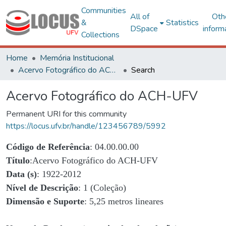
Communities
All of
Oth
&
Statistics
DSpace
inform
Collections
Home
Memória Institucional
Acervo Fotográfico do ACH-UFV
Search
Acervo Fotográfico do ACH-UFV
Permanent URI for this community
https://locus.ufv.br/handle/123456789/5992
Código de Referência
: 04.00.00.00
Título
:Acervo Fotográfico do ACH-UFV
Data (s)
: 1922-2012
Nível de Descrição
: 1 (Coleção)
Dimensão e Suporte
: 5,25 metros lineares