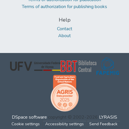
Terms of authorization for publishing books
Help
Contact
About
DSpace software
copyright © 2002-2026
LYRASIS
Cookie settings
Accessibility settings
Send Feedback