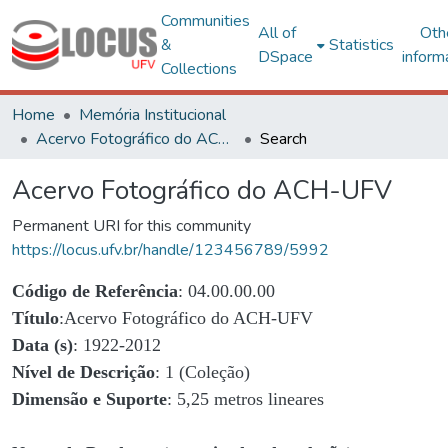
Communities
All of
Oth
&
Statistics
DSpace
inform
Collections
Home
Memória Institucional
Acervo Fotográfico do ACH-UFV
Search
Acervo Fotográfico do ACH-UFV
Permanent URI for this community
https://locus.ufv.br/handle/123456789/5992
Código de Referência
: 04.00.00.00
Título
:Acervo Fotográfico do ACH-UFV
Data (s)
: 1922-2012
Nível de Descrição
: 1 (Coleção)
Dimensão e Suporte
: 5,25 metros lineares