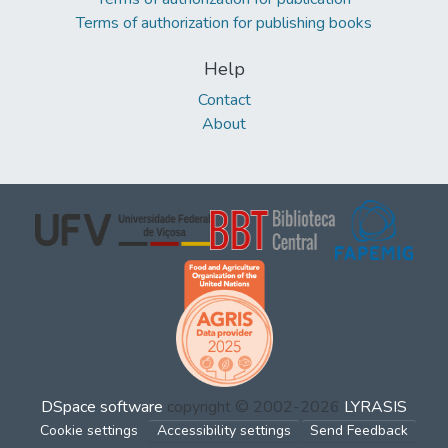
Terms of authorization for publishing books
Help
Contact
About
DSpace software
copyright © 2002-2026
LYRASIS
Cookie settings
Accessibility settings
Send Feedback