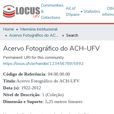
Communities
All of
Oth
&
Statistics
DSpace
inform
Collections
Home
Memória Institucional
Acervo Fotográfico do ACH-UFV
Search
Acervo Fotográfico do ACH-UFV
Permanent URI for this community
https://locus.ufv.br/handle/123456789/5992
Código de Referência
: 04.00.00.00
Título
:Acervo Fotográfico do ACH-UFV
Data (s)
: 1922-2012
Nível de Descrição
: 1 (Coleção)
Dimensão e Suporte
: 5,25 metros lineares