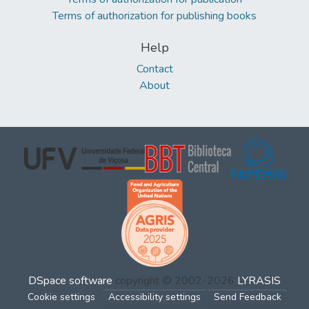
Terms of authorization for publishing books
Help
Contact
About
DSpace software
copyright © 2002-2026
LYRASIS
Cookie settings
Accessibility settings
Send Feedback