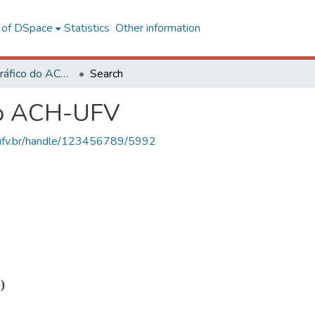
l of DSpace
Statistics
Other information
Acervo Fotográfico do ACH-UFV
Search
do ACH-UFV
s.ufv.br/handle/123456789/5992
)