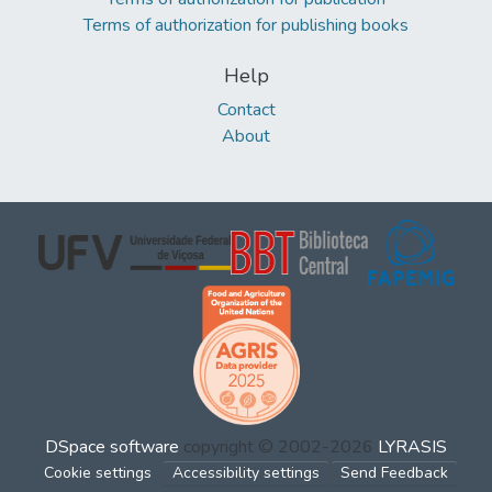
Terms of authorization for publishing books
Help
Contact
About
DSpace software
copyright © 2002-2026
LYRASIS
Cookie settings
Accessibility settings
Send Feedback