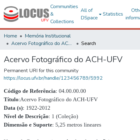
Communities
All of
Oth
&
Statistics
DSpace
inform
Collections
Home
Memória Institucional
Acervo Fotográfico do ACH-UFV
Search
Acervo Fotográfico do ACH-UFV
Permanent URI for this community
https://locus.ufv.br/handle/123456789/5992
Código de Referência
: 04.00.00.00
Título
:Acervo Fotográfico do ACH-UFV
Data (s)
: 1922-2012
Nível de Descrição
: 1 (Coleção)
Dimensão e Suporte
: 5,25 metros lineares