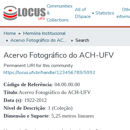
Communities
All of
Oth
&
Statistics
DSpace
inform
Collections
Home
Memória Institucional
Acervo Fotográfico do ACH-UFV
Search
Acervo Fotográfico do ACH-UFV
Permanent URI for this community
https://locus.ufv.br/handle/123456789/5992
Código de Referência
: 04.00.00.00
Título
:Acervo Fotográfico do ACH-UFV
Data (s)
: 1922-2012
Nível de Descrição
: 1 (Coleção)
Dimensão e Suporte
: 5,25 metros lineares