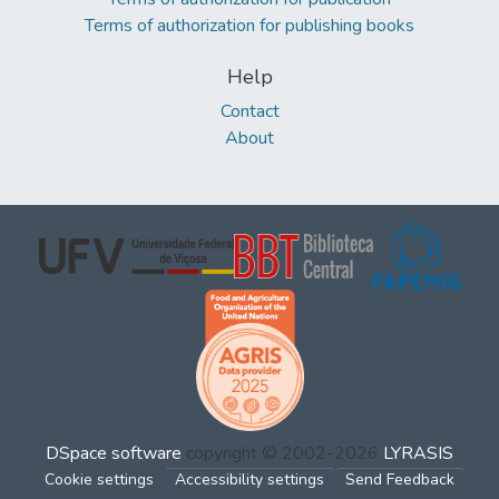
Terms of authorization for publishing books
Help
Contact
About
DSpace software
copyright © 2002-2026
LYRASIS
Cookie settings
Accessibility settings
Send Feedback