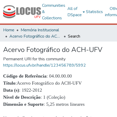
Communities
All of
Oth
&
Statistics
DSpace
inform
Collections
Home
Memória Institucional
Acervo Fotográfico do ACH-UFV
Search
Acervo Fotográfico do ACH-UFV
Permanent URI for this community
https://locus.ufv.br/handle/123456789/5992
Código de Referência
: 04.00.00.00
Título
:Acervo Fotográfico do ACH-UFV
Data (s)
: 1922-2012
Nível de Descrição
: 1 (Coleção)
Dimensão e Suporte
: 5,25 metros lineares