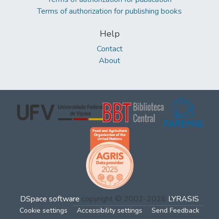
Terms of authorization for publishing books
Help
Contact
About
DSpace software
copyright © 2002-2026
LYRASIS
Cookie settings
Accessibility settings
Send Feedback