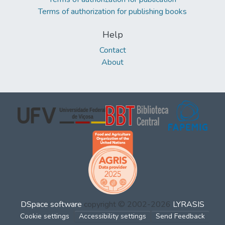
Terms of authorization for publishing books
Help
Contact
About
DSpace software
copyright © 2002-2026
LYRASIS
Cookie settings
Accessibility settings
Send Feedback