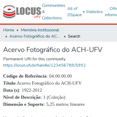
Communities
All of
Oth
&
Statistics
DSpace
inform
Collections
Home
Memória Institucional
Acervo Fotográfico do ACH-UFV
Search
Acervo Fotográfico do ACH-UFV
Permanent URI for this community
https://locus.ufv.br/handle/123456789/5992
Código de Referência
: 04.00.00.00
Título
:Acervo Fotográfico do ACH-UFV
Data (s)
: 1922-2012
Nível de Descrição
: 1 (Coleção)
Dimensão e Suporte
: 5,25 metros lineares