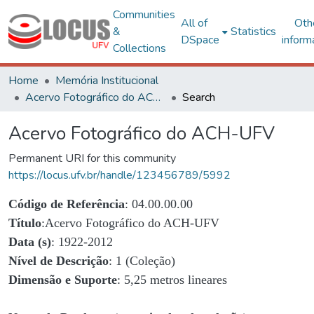
Communities
All of
Oth
&
Statistics
DSpace
inform
Collections
Home
Memória Institucional
Acervo Fotográfico do ACH-UFV
Search
Acervo Fotográfico do ACH-UFV
Permanent URI for this community
https://locus.ufv.br/handle/123456789/5992
Código de Referência
: 04.00.00.00
Título
:Acervo Fotográfico do ACH-UFV
Data (s)
: 1922-2012
Nível de Descrição
: 1 (Coleção)
Dimensão e Suporte
: 5,25 metros lineares