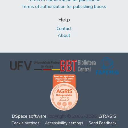
Terms of authorization for publishing books
Help
Contact
About
DSpace software
copyright © 2002-2026
LYRASIS
Cookie settings
Accessibility settings
Send Feedback