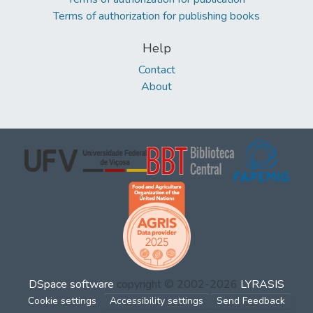
Terms of authorization for publishing books
Help
Contact
About
DSpace software
copyright © 2002-2026
LYRASIS
Cookie settings
Accessibility settings
Send Feedback