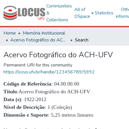
Communities
All of
Oth
&
Statistics
DSpace
inform
Collections
Home
Memória Institucional
Acervo Fotográfico do ACH-UFV
Search
Acervo Fotográfico do ACH-UFV
Permanent URI for this community
https://locus.ufv.br/handle/123456789/5992
Código de Referência
: 04.00.00.00
Título
:Acervo Fotográfico do ACH-UFV
Data (s)
: 1922-2012
Nível de Descrição
: 1 (Coleção)
Dimensão e Suporte
: 5,25 metros lineares