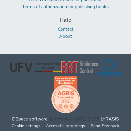
Terms of authorization for publishing books
Help
Contact
About
DSpace software
copyright © 2002-2026
LYRASIS
Cookie settings
Accessibility settings
Send Feedback