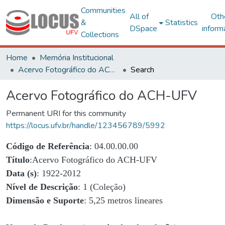
Communities
All of
Oth
&
Statistics
DSpace
inform
Collections
Home
Memória Institucional
Acervo Fotográfico do ACH-UFV
Search
Acervo Fotográfico do ACH-UFV
Permanent URI for this community
https://locus.ufv.br/handle/123456789/5992
Código de Referência
: 04.00.00.00
Título
:Acervo Fotográfico do ACH-UFV
Data (s)
: 1922-2012
Nível de Descrição
: 1 (Coleção)
Dimensão e Suporte
: 5,25 metros lineares