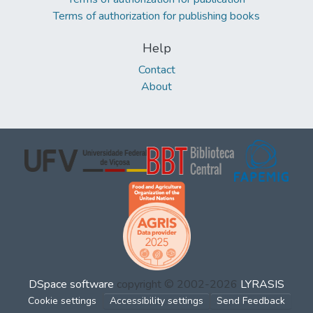
Terms of authorization for publishing books
Help
Contact
About
DSpace software
copyright © 2002-2026
LYRASIS
Cookie settings
Accessibility settings
Send Feedback