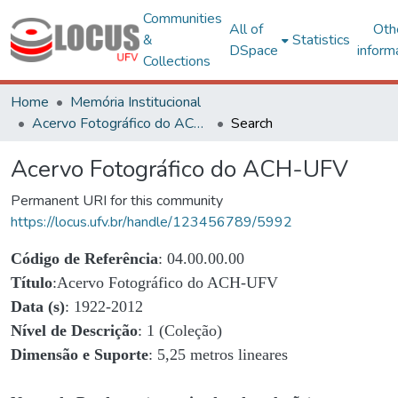
Communities
All of
Oth
&
Statistics
DSpace
inform
Collections
Home
Memória Institucional
Acervo Fotográfico do ACH-UFV
Search
Acervo Fotográfico do ACH-UFV
Permanent URI for this community
https://locus.ufv.br/handle/123456789/5992
Código de Referência
: 04.00.00.00
Título
:Acervo Fotográfico do ACH-UFV
Data (s)
: 1922-2012
Nível de Descrição
: 1 (Coleção)
Dimensão e Suporte
: 5,25 metros lineares