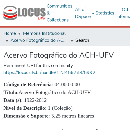
Communities
All of
Oth
&
Statistics
DSpace
inform
Collections
Home
Memória Institucional
Acervo Fotográfico do ACH-UFV
Search
Acervo Fotográfico do ACH-UFV
Permanent URI for this community
https://locus.ufv.br/handle/123456789/5992
Código de Referência
: 04.00.00.00
Título
:Acervo Fotográfico do ACH-UFV
Data (s)
: 1922-2012
Nível de Descrição
: 1 (Coleção)
Dimensão e Suporte
: 5,25 metros lineares