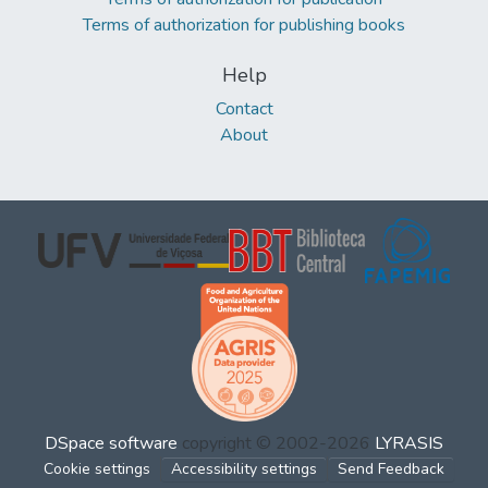
Terms of authorization for publishing books
Help
Contact
About
DSpace software
copyright © 2002-2026
LYRASIS
Cookie settings
Accessibility settings
Send Feedback