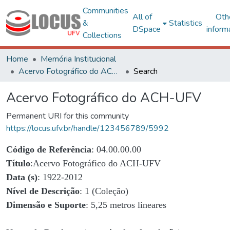
Communities
All of
Oth
&
Statistics
DSpace
inform
Collections
Home
Memória Institucional
Acervo Fotográfico do ACH-UFV
Search
Acervo Fotográfico do ACH-UFV
Permanent URI for this community
https://locus.ufv.br/handle/123456789/5992
Código de Referência
: 04.00.00.00
Título
:Acervo Fotográfico do ACH-UFV
Data (s)
: 1922-2012
Nível de Descrição
: 1 (Coleção)
Dimensão e Suporte
: 5,25 metros lineares