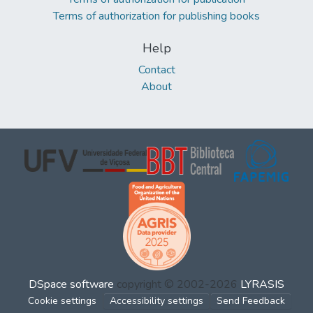
Terms of authorization for publishing books
Help
Contact
About
DSpace software
copyright © 2002-2026
LYRASIS
Cookie settings
Accessibility settings
Send Feedback