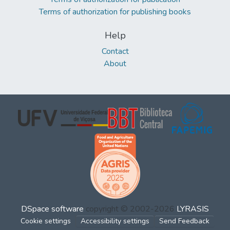
Terms of authorization for publishing books
Help
Contact
About
DSpace software
copyright © 2002-2026
LYRASIS
Cookie settings
Accessibility settings
Send Feedback