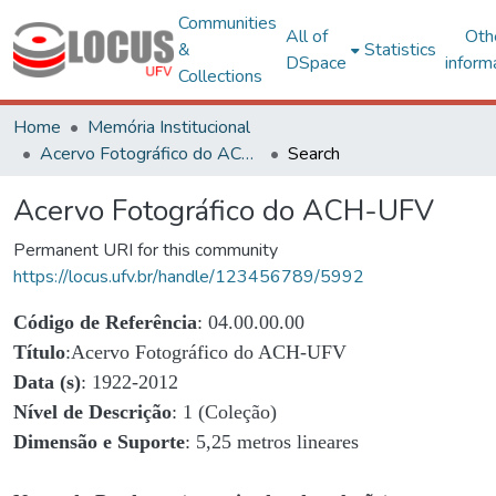
Communities
All of
Oth
&
Statistics
DSpace
inform
Collections
Home
Memória Institucional
Acervo Fotográfico do ACH-UFV
Search
Acervo Fotográfico do ACH-UFV
Permanent URI for this community
https://locus.ufv.br/handle/123456789/5992
Código de Referência
: 04.00.00.00
Título
:Acervo Fotográfico do ACH-UFV
Data (s)
: 1922-2012
Nível de Descrição
: 1 (Coleção)
Dimensão e Suporte
: 5,25 metros lineares