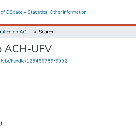
l of DSpace
Statistics
Other information
Acervo Fotográfico do ACH-UFV
Search
do ACH-UFV
s.ufv.br/handle/123456789/5992
)