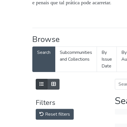
e penais que tal prática pode acarretar.
Browse
Search
Subcommunities
By
By
and Collections
Issue
Au
Date
Se
Filters
Reset filters