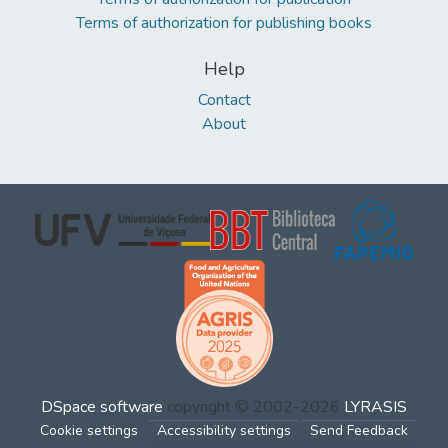
Terms of authorization for publishing books
Help
Contact
About
DSpace software
copyright © 2002-2026
LYRASIS
Cookie settings
Accessibility settings
Send Feedback