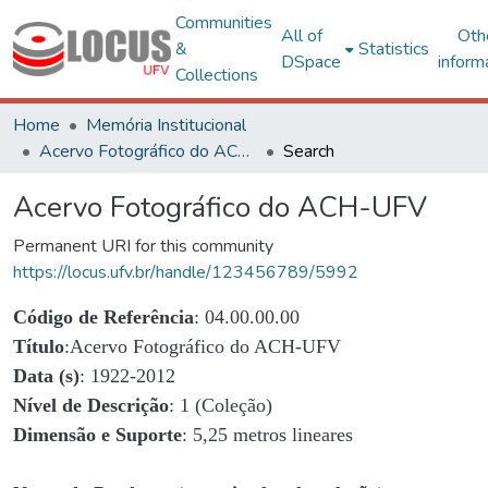
Communities
All of
Oth
&
Statistics
DSpace
inform
Collections
Home
Memória Institucional
Acervo Fotográfico do ACH-UFV
Search
Acervo Fotográfico do ACH-UFV
Permanent URI for this community
https://locus.ufv.br/handle/123456789/5992
Código de Referência
: 04.00.00.00
Título
:Acervo Fotográfico do ACH-UFV
Data (s)
: 1922-2012
Nível de Descrição
: 1 (Coleção)
Dimensão e Suporte
: 5,25 metros lineares