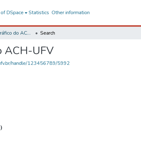
l of DSpace
Statistics
Other information
Acervo Fotográfico do ACH-UFV
Search
do ACH-UFV
s.ufv.br/handle/123456789/5992
)