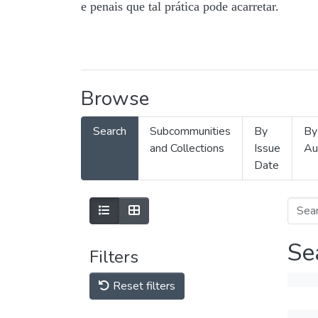
e penais que tal prática pode acarretar.
Browse
Search
Subcommunities
By
By
and Collections
Issue
Au
Date
Se
Filters
Reset filters