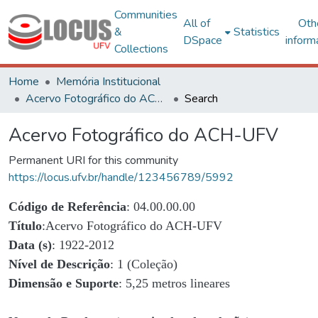
Communities
All of
Oth
&
Statistics
DSpace
inform
Collections
Home
Memória Institucional
Acervo Fotográfico do ACH-UFV
Search
Acervo Fotográfico do ACH-UFV
Permanent URI for this community
https://locus.ufv.br/handle/123456789/5992
Código de Referência
: 04.00.00.00
Título
:Acervo Fotográfico do ACH-UFV
Data (s)
: 1922-2012
Nível de Descrição
: 1 (Coleção)
Dimensão e Suporte
: 5,25 metros lineares