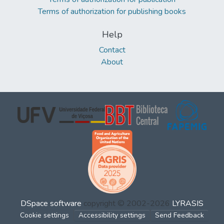
Terms of authorization for publishing books
Help
Contact
About
DSpace software
copyright © 2002-2026
LYRASIS
Cookie settings
Accessibility settings
Send Feedback