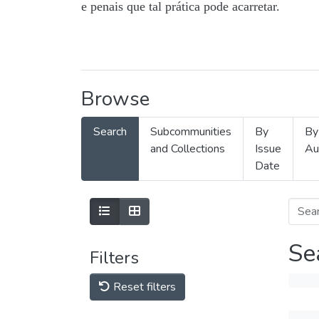
e penais que tal prática pode acarretar.
Browse
Search
Subcommunities
By
By
and Collections
Issue
Au
Date
Se
Filters
Reset filters