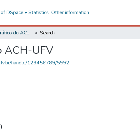
l of DSpace
Statistics
Other information
Acervo Fotográfico do ACH-UFV
Search
do ACH-UFV
s.ufv.br/handle/123456789/5992
)