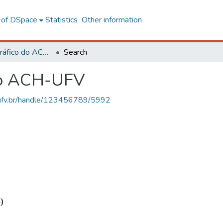
l of DSpace
Statistics
Other information
Acervo Fotográfico do ACH-UFV
Search
do ACH-UFV
s.ufv.br/handle/123456789/5992
)