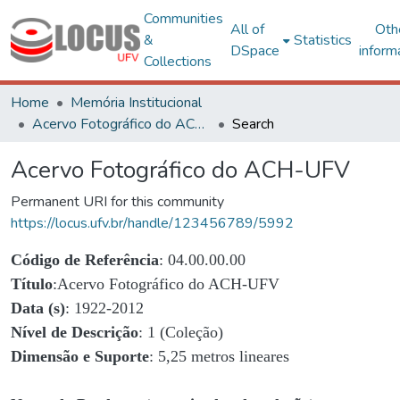
Communities
All of
Oth
&
Statistics
DSpace
inform
Collections
Home
Memória Institucional
Acervo Fotográfico do ACH-UFV
Search
Acervo Fotográfico do ACH-UFV
Permanent URI for this community
https://locus.ufv.br/handle/123456789/5992
Código de Referência
: 04.00.00.00
Título
:Acervo Fotográfico do ACH-UFV
Data (s)
: 1922-2012
Nível de Descrição
: 1 (Coleção)
Dimensão e Suporte
: 5,25 metros lineares