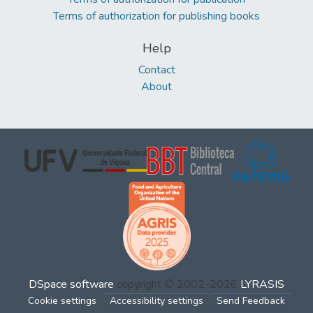
Terms of authorization for publishing books
Help
Contact
About
DSpace software
copyright © 2002-2026
LYRASIS
Cookie settings
Accessibility settings
Send Feedback