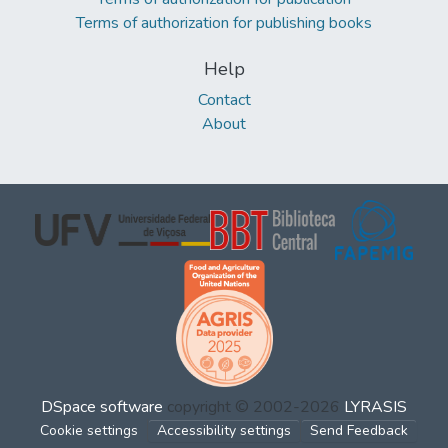
Terms of authorization for publishing books
Help
Contact
About
DSpace software
copyright © 2002-2026
LYRASIS
Cookie settings
Accessibility settings
Send Feedback