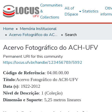
Communities
All of
Oth
&
Statistics
DSpace
inform
Collections
Home
Memória Institucional
Acervo Fotográfico do ACH-UFV
Search
Acervo Fotográfico do ACH-UFV
Permanent URI for this community
https://locus.ufv.br/handle/123456789/5992
Código de Referência
: 04.00.00.00
Título
:Acervo Fotográfico do ACH-UFV
Data (s)
: 1922-2012
Nível de Descrição
: 1 (Coleção)
Dimensão e Suporte
: 5,25 metros lineares