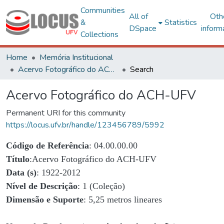
Communities
All of
Oth
&
Statistics
DSpace
inform
Collections
Home
Memória Institucional
Acervo Fotográfico do ACH-UFV
Search
Acervo Fotográfico do ACH-UFV
Permanent URI for this community
https://locus.ufv.br/handle/123456789/5992
Código de Referência
: 04.00.00.00
Título
:Acervo Fotográfico do ACH-UFV
Data (s)
: 1922-2012
Nível de Descrição
: 1 (Coleção)
Dimensão e Suporte
: 5,25 metros lineares