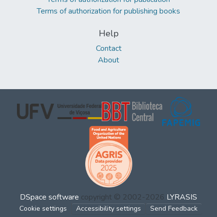
Terms of authorization for publishing books
Help
Contact
About
DSpace software
copyright © 2002-2026
LYRASIS
Cookie settings
Accessibility settings
Send Feedback