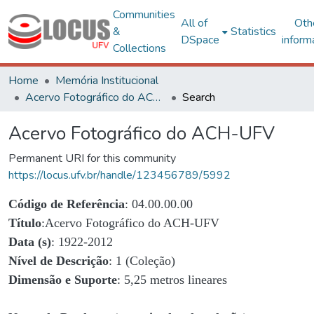
Communities
All of
Oth
&
Statistics
DSpace
inform
Collections
Home
Memória Institucional
Acervo Fotográfico do ACH-UFV
Search
Acervo Fotográfico do ACH-UFV
Permanent URI for this community
https://locus.ufv.br/handle/123456789/5992
Código de Referência
: 04.00.00.00
Título
:Acervo Fotográfico do ACH-UFV
Data (s)
: 1922-2012
Nível de Descrição
: 1 (Coleção)
Dimensão e Suporte
: 5,25 metros lineares