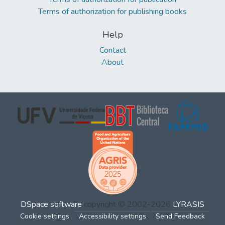
Terms of authorization for publishing books
Help
Contact
About
DSpace software
copyright © 2002-2026
LYRASIS
Cookie settings
Accessibility settings
Send Feedback