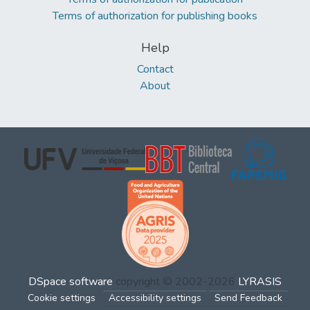
Terms of authorization for publishing books
Help
Contact
About
DSpace software
copyright © 2002-2026
LYRASIS
Cookie settings
Accessibility settings
Send Feedback