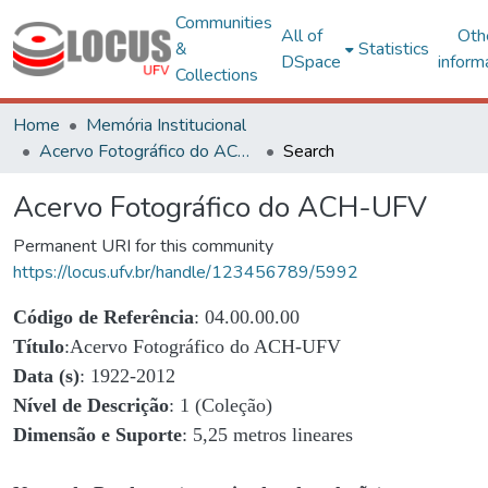
Communities
All of
Oth
&
Statistics
DSpace
inform
Collections
Home
Memória Institucional
Acervo Fotográfico do ACH-UFV
Search
Acervo Fotográfico do ACH-UFV
Permanent URI for this community
https://locus.ufv.br/handle/123456789/5992
Código de Referência
: 04.00.00.00
Título
:Acervo Fotográfico do ACH-UFV
Data (s)
: 1922-2012
Nível de Descrição
: 1 (Coleção)
Dimensão e Suporte
: 5,25 metros lineares