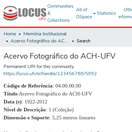
Communities
All of
Oth
&
Statistics
DSpace
inform
Collections
Home
Memória Institucional
Acervo Fotográfico do ACH-UFV
Search
Acervo Fotográfico do ACH-UFV
Permanent URI for this community
https://locus.ufv.br/handle/123456789/5992
Código de Referência
: 04.00.00.00
Título
:Acervo Fotográfico do ACH-UFV
Data (s)
: 1922-2012
Nível de Descrição
: 1 (Coleção)
Dimensão e Suporte
: 5,25 metros lineares