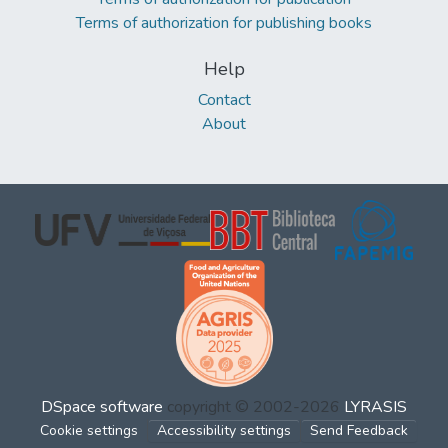
Terms of authorization for publishing books
Help
Contact
About
DSpace software
copyright © 2002-2026
LYRASIS
Cookie settings
Accessibility settings
Send Feedback