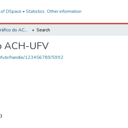
l of DSpace
Statistics
Other information
Acervo Fotográfico do ACH-UFV
Search
do ACH-UFV
s.ufv.br/handle/123456789/5992
)