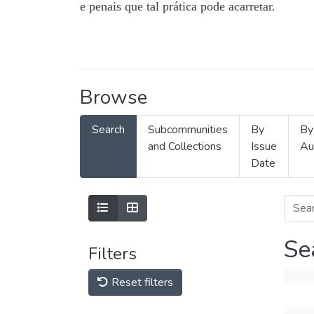
e penais que tal prática pode acarretar.
Browse
Search
Subcommunities
By
By
and Collections
Issue
Au
Date
Se
Filters
Reset filters