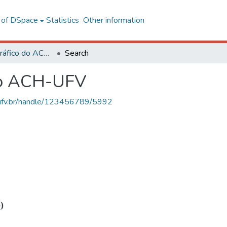
l of DSpace
Statistics
Other information
Acervo Fotográfico do ACH-UFV
Search
do ACH-UFV
s.ufv.br/handle/123456789/5992
)