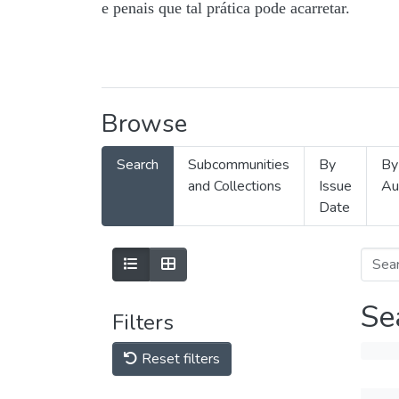
e penais que tal prática pode acarretar.
Browse
Search
Subcommunities
By
By
and Collections
Issue
Au
Date
Se
Filters
Reset filters