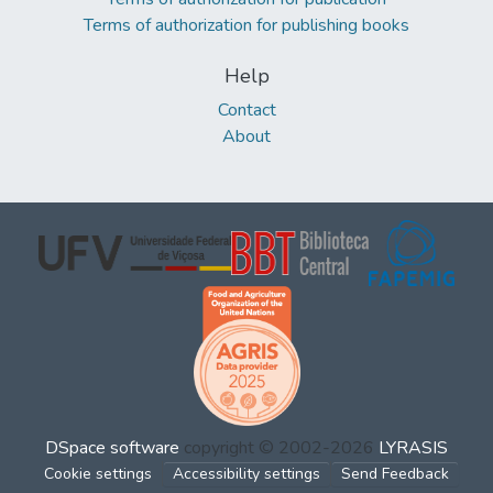
Terms of authorization for publishing books
Help
Contact
About
DSpace software
copyright © 2002-2026
LYRASIS
Cookie settings
Accessibility settings
Send Feedback