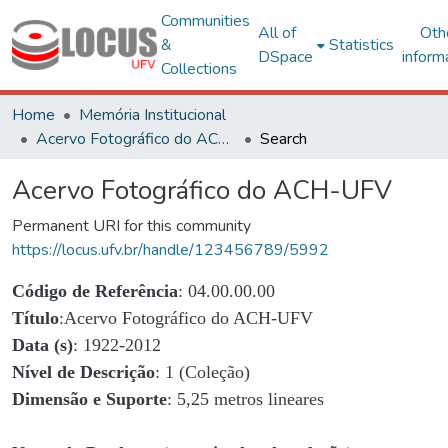
Communities
All of
Oth
&
Statistics
DSpace
inform
Collections
Home
Memória Institucional
Acervo Fotográfico do ACH-UFV
Search
Acervo Fotográfico do ACH-UFV
Permanent URI for this community
https://locus.ufv.br/handle/123456789/5992
Código de Referência
: 04.00.00.00
Título
:Acervo Fotográfico do ACH-UFV
Data (s)
: 1922-2012
Nível de Descrição
: 1 (Coleção)
Dimensão e Suporte
: 5,25 metros lineares