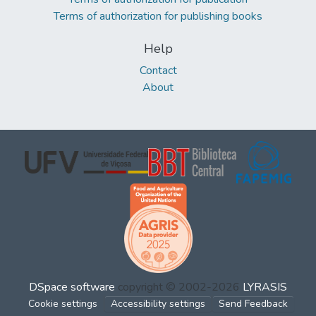
Terms of authorization for publishing books
Help
Contact
About
DSpace software
copyright © 2002-2026
LYRASIS
Cookie settings
Accessibility settings
Send Feedback