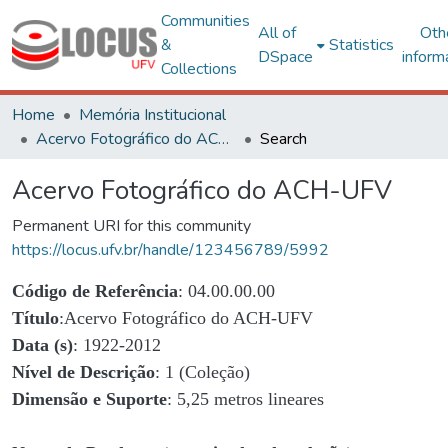
Communities
All of
Oth
&
Statistics
DSpace
inform
Collections
Home
Memória Institucional
Acervo Fotográfico do ACH-UFV
Search
Acervo Fotográfico do ACH-UFV
Permanent URI for this community
https://locus.ufv.br/handle/123456789/5992
Código de Referência
: 04.00.00.00
Título
:Acervo Fotográfico do ACH-UFV
Data (s)
: 1922-2012
Nível de Descrição
: 1 (Coleção)
Dimensão e Suporte
: 5,25 metros lineares