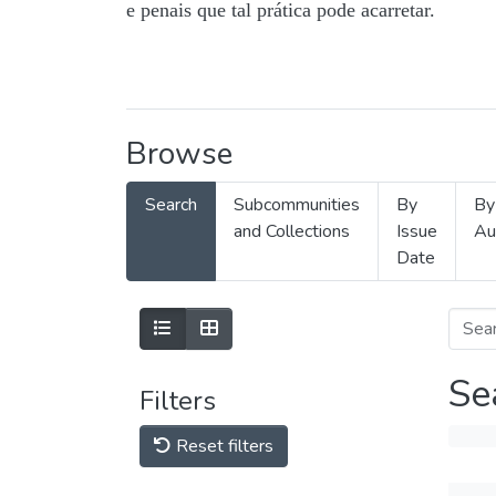
e penais que tal prática pode acarretar.
Browse
Search
Subcommunities
By
By
and Collections
Issue
Au
Date
Se
Filters
Reset filters