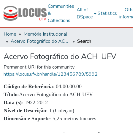
Communities
All of
Oth
&
Statistics
DSpace
inform
Collections
Home
Memória Institucional
Acervo Fotográfico do ACH-UFV
Search
Acervo Fotográfico do ACH-UFV
Permanent URI for this community
https://locus.ufv.br/handle/123456789/5992
Código de Referência
: 04.00.00.00
Título
:Acervo Fotográfico do ACH-UFV
Data (s)
: 1922-2012
Nível de Descrição
: 1 (Coleção)
Dimensão e Suporte
: 5,25 metros lineares