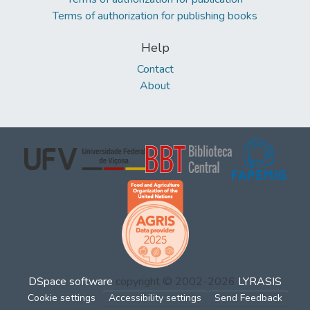
Terms of authorization for publishing books
Help
Contact
About
DSpace software
copyright © 2002-2026
LYRASIS
Cookie settings
Accessibility settings
Send Feedback