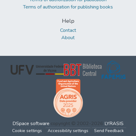
Terms of authorization for publishing books
Help
Contact
About
DSpace software
copyright © 2002-2026
LYRASIS
Cookie settings
Accessibility settings
Send Feedback