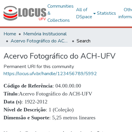
Communities
All of
Oth
&
Statistics
DSpace
inform
Collections
Home
Memória Institucional
Acervo Fotográfico do ACH-UFV
Search
Acervo Fotográfico do ACH-UFV
Permanent URI for this community
https://locus.ufv.br/handle/123456789/5992
Código de Referência
: 04.00.00.00
Título
:Acervo Fotográfico do ACH-UFV
Data (s)
: 1922-2012
Nível de Descrição
: 1 (Coleção)
Dimensão e Suporte
: 5,25 metros lineares