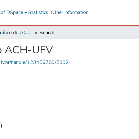
l of DSpace
Statistics
Other information
Acervo Fotográfico do ACH-UFV
Search
do ACH-UFV
s.ufv.br/handle/123456789/5992
)