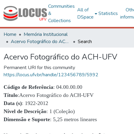
Communities
All of
Oth
&
Statistics
DSpace
inform
Collections
Home
Memória Institucional
Acervo Fotográfico do ACH-UFV
Search
Acervo Fotográfico do ACH-UFV
Permanent URI for this community
https://locus.ufv.br/handle/123456789/5992
Código de Referência
: 04.00.00.00
Título
:Acervo Fotográfico do ACH-UFV
Data (s)
: 1922-2012
Nível de Descrição
: 1 (Coleção)
Dimensão e Suporte
: 5,25 metros lineares