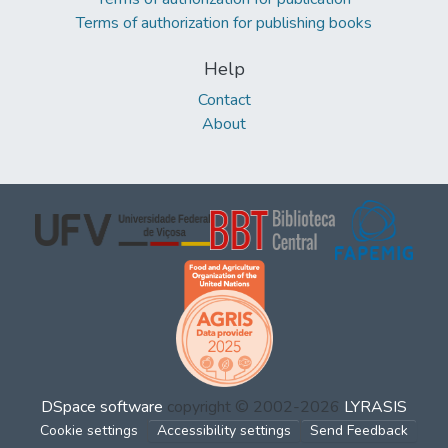
Terms of authorization for publishing books
Help
Contact
About
DSpace software
copyright © 2002-2026
LYRASIS
Cookie settings
Accessibility settings
Send Feedback