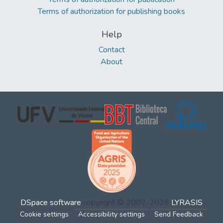
Terms of authorization for publishing books
Help
Contact
About
DSpace software
copyright © 2002-2026
LYRASIS
Cookie settings
Accessibility settings
Send Feedback