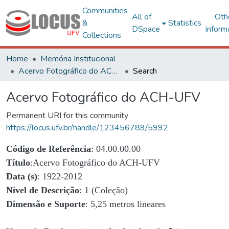
Communities
All of
Oth
&
Statistics
DSpace
inform
Collections
Home
Memória Institucional
Acervo Fotográfico do ACH-UFV
Search
Acervo Fotográfico do ACH-UFV
Permanent URI for this community
https://locus.ufv.br/handle/123456789/5992
Código de Referência
: 04.00.00.00
Título
:Acervo Fotográfico do ACH-UFV
Data (s)
: 1922-2012
Nível de Descrição
: 1 (Coleção)
Dimensão e Suporte
: 5,25 metros lineares