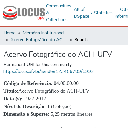
Communities
All of
Oth
&
Statistics
DSpace
inform
Collections
Home
Memória Institucional
Acervo Fotográfico do ACH-UFV
Search
Acervo Fotográfico do ACH-UFV
Permanent URI for this community
https://locus.ufv.br/handle/123456789/5992
Código de Referência
: 04.00.00.00
Título
:Acervo Fotográfico do ACH-UFV
Data (s)
: 1922-2012
Nível de Descrição
: 1 (Coleção)
Dimensão e Suporte
: 5,25 metros lineares