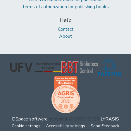
Terms of authorization for publishing books
Help
Contact
About
DSpace software
copyright © 2002-2026
LYRASIS
Cookie settings
Accessibility settings
Send Feedback