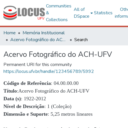
Communities
All of
Oth
&
Statistics
DSpace
inform
Collections
Home
Memória Institucional
Acervo Fotográfico do ACH-UFV
Search
Acervo Fotográfico do ACH-UFV
Permanent URI for this community
https://locus.ufv.br/handle/123456789/5992
Código de Referência
: 04.00.00.00
Título
:Acervo Fotográfico do ACH-UFV
Data (s)
: 1922-2012
Nível de Descrição
: 1 (Coleção)
Dimensão e Suporte
: 5,25 metros lineares