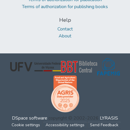
Terms of authorization for publishing books
Help
Contact
About
DSpace software
copyright © 2002-2026
LYRASIS
Cookie settings
Accessibility settings
Send Feedback